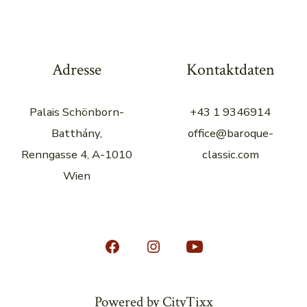
Adresse
Kontaktdaten
Palais Schönborn-
+43 1 9346914
Batthány,
office@baroque-
Renngasse 4, A-1010
classic.com
Wien
Apri
Apri
Apri
Facebook
Instagram
YouTube
in
in
in
Powered by CityTixx