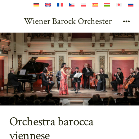
Passa
al
Wiener Barock Orchester
contenuto
Men
Orchestra barocca
viennese