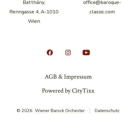
Batthány,
office@baroque-
n
V
Renngasse 4, A-1010
classic.com
Wien
i
e
w
Öffne
Öffne
Öffne
s
Facebook
Instagram
YouTube
in
in
in
AGB & Impressum
N
einem
einem
einem
Powered by CityTixx
a
neuen
neuen
neuen
Tab
Tab
Tab
v
© 2026
Wiener Barock Orchester
Datenschutz
i