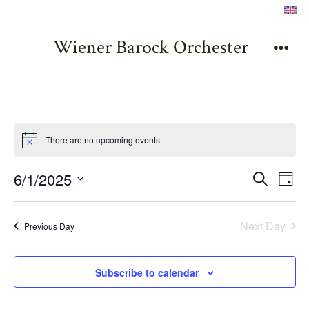
Zum
Inhalt
Wiener Barock Orchester
springen
Men
There are no upcoming events.
E
E
6/1/2025
S
D
e
v
S
a
v
a
y
e
e
r
Next Day
Previous Day
e
l
c
n
h
e
n
t
Subscribe to calendar
c
V
t
t